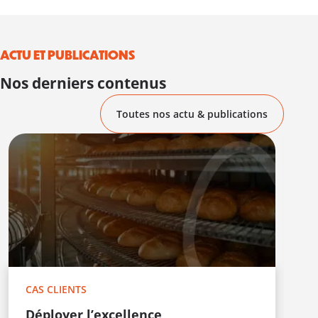
ACTU ET PUBLICATIONS
Nos derniers contenus
Toutes nos actu & publications
C
M
d
P
o
s
r
i
CAS CLIENTS
Déployer l’excellence