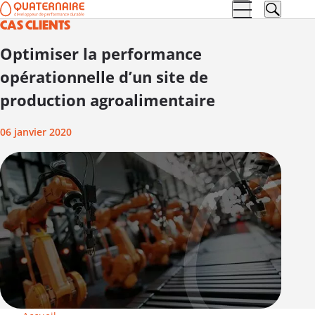
CAS CLIENTS
Aller à la
Aller au
navigation
contenu
Optimiser la performance
opérationnelle d’un site de
production agroalimentaire
06 janvier 2020