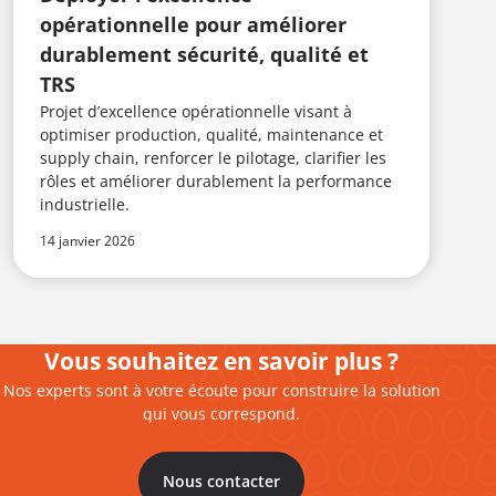
opérationnelle pour améliorer
durablement sécurité, qualité et
TRS
Projet d’excellence opérationnelle visant à
optimiser production, qualité, maintenance et
supply chain, renforcer le pilotage, clarifier les
rôles et améliorer durablement la performance
industrielle.
14 janvier 2026
6 
Vous souhaitez en savoir plus ?
Nos experts sont à votre écoute pour construire la solution
qui vous correspond.
Nous contacter