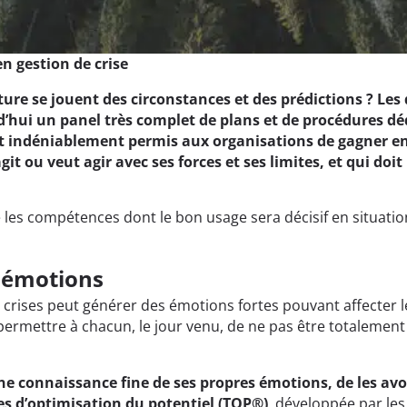
n gestion de crise
ture se jouent des circonstances et des prédictions ? Le
urd’hui un panel très complet de plans et de procédures dé
ont indéniablement permis aux organisations de gagner en 
t ou veut agir avec ses forces et ses limites, et qui doit 
les compétences dont le bon usage sera décisif en situation 
 émotions
 des crises peut générer des émotions fortes pouvant affecte
permettre à chacun, le jour venu, de ne pas être totalement 
 une connaissance fine de ses propres émotions, de les av
es d’optimisation du potentiel (TOP®)
, développée par le