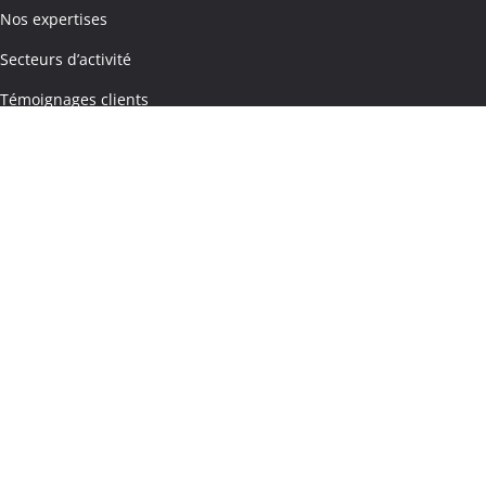
Nos expertises
Secteurs d’activité
Témoignages clients
Cas clients
Rencontrez-nous
Carrières
Contactez-nous
Nos implantations
Paris
Nantes
Lyon
Toulouse