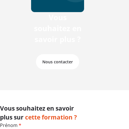
Vous
souhaitez en
savoir plus ?
Nous contacter
Vous souhaitez en savoir
plus sur
cette formation ?
Formulaire
Prénom
*