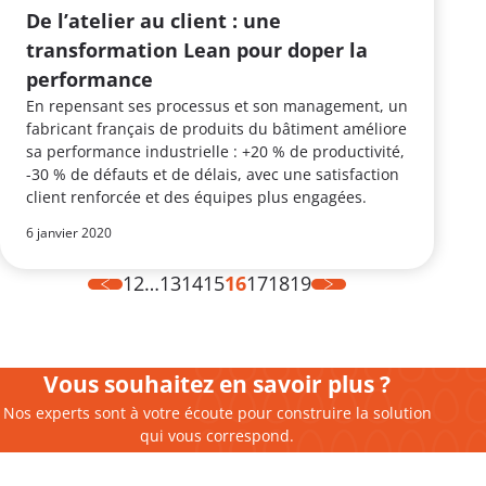
De l’atelier au client : une
transformation Lean pour doper la
performance
En repensant ses processus et son management, un
fabricant français de produits du bâtiment améliore
sa performance industrielle : +20 % de productivité,
-30 % de défauts et de délais, avec une satisfaction
client renforcée et des équipes plus engagées.
6 janvier 2020
1
2
…
13
14
15
16
17
18
19
Vous souhaitez en savoir plus ?
Nos experts sont à votre écoute pour construire la solution
qui vous correspond.