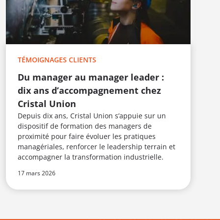
T
E
L
c
TÉMOIGNAGES CLIENTS
F
i
Du manager au manager leader :
t
dix ans d’accompagnement chez
s
Cristal Union
m
Depuis dix ans, Cristal Union s’appuie sur un
u
dispositif de formation des managers de
proximité pour faire évoluer les pratiques
managériales, renforcer le leadership terrain et
accompagner la transformation industrielle.
17 mars 2026
1