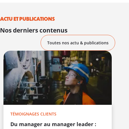
ACTU ET PUBLICATIONS
Nos derniers contenus
Toutes nos actu & publications
T
E
L
c
TÉMOIGNAGES CLIENTS
F
i
Du manager au manager leader :
t