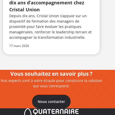
dix ans d’accompagnement chez
s
Cristal Union
m
Depuis dix ans, Cristal Union s’appuie sur un
u
dispositif de formation des managers de
proximité pour faire évoluer les pratiques
managériales, renforcer le leadership terrain et
accompagner la transformation industrielle.
17 mars 2026
1
Vous souhaitez en savoir plus ?
Nos experts sont à votre écoute pour construire la solution
qui vous correspond.
Nous contacter