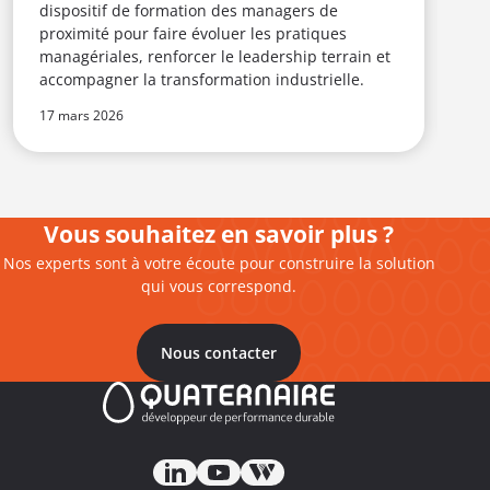
dispositif de formation des managers de
proximité pour faire évoluer les pratiques
managériales, renforcer le leadership terrain et
accompagner la transformation industrielle.
17 mars 2026
1
Vous souhaitez en savoir plus ?
Nos experts sont à votre écoute pour construire la solution
qui vous correspond.
Nous contacter