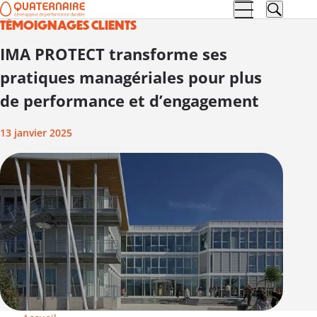
TÉMOIGNAGES CLIENTS
Aller à la
Aller au
navigation
contenu
IMA PROTECT transforme ses
pratiques managériales pour plus
de performance et d’engagement
13 janvier 2025