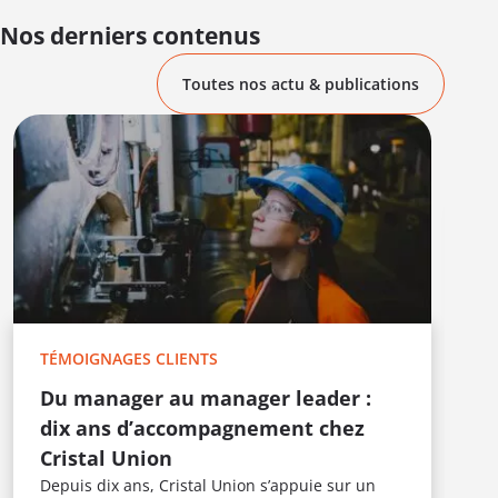
Nos derniers contenus
Toutes nos actu & publications
T
E
L
c
TÉMOIGNAGES CLIENTS
F
i
Du manager au manager leader :
t
dix ans d’accompagnement chez
s
Cristal Union
m
Depuis dix ans, Cristal Union s’appuie sur un
u