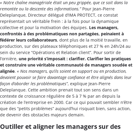
« Notre chaîne managériale était un peu grippée, que ce soit dans la
remontée ou la descente des informations.”
Pour Jean-Pierre
Deleplanque, Directeur délégué d’IMA PROTECT, ce constat
représentait un véritable frein : à la fois pour la dynamique
collective et pour la motivation des équipes.
Les managers,
confrontés à des problématiques non partagées, peinaient à
fédérer leurs collaborateurs
, dont plus de la moitié travaille, en
production, sur des plateaux téléphoniques et 27 % en 24h/24 au
sein du service “Opérations et Relation client”. Pour sortir de
l’ornière,
une priorité s’imposait : clarifier. Clarifier les pratiques
et construire une véritable communauté de managers soudée et
alignée
.
« Nos managers, qu’ils soient en support ou en production,
devaient pouvoir se faire davantage confiance et être alignés dans leur
façon d’aborder les problématiques”
, explique Jean-Pierre
Deleplanque. Cette ambition prenait tout son sens dans un
contexte de croissance régulière de 5 à 7 % par an depuis la
création de l’entreprise en 2000. Car ce qui pouvait sembler n’être
que des “petits problèmes” aujourd’hui risquait bien, sans action,
de devenir des obstacles majeurs demain.
Outiller et aligner les managers sur des