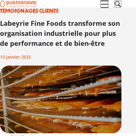
TÉMOIGNAGES CLIENTS
Aller à la
Aller au
navigation
contenu
Labeyrie Fine Foods transforme son
organisation industrielle pour plus
de performance et de bien-être
13 janvier 2025