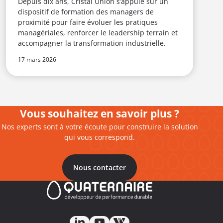
Depuis dix ans, Cristal Union s’appuie sur un
u
dispositif de formation des managers de
proximité pour faire évoluer les pratiques
managériales, renforcer le leadership terrain et
accompagner la transformation industrielle.
17 mars 2026
1
Vous souhaitez en savoir plus ?
Nos experts sont à votre écoute pour construire la solution
qui vous correspond.
Nous contacter