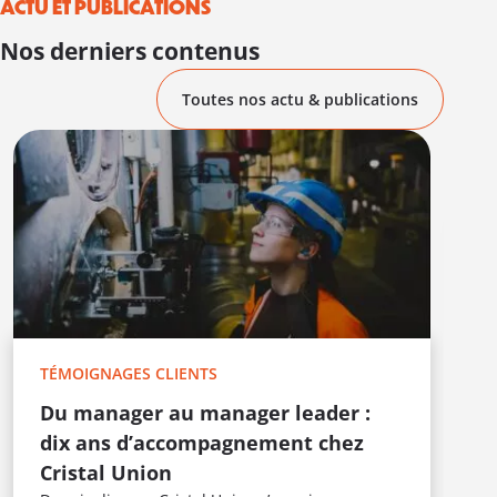
ACTU ET PUBLICATIONS
Nos derniers contenus
Toutes nos actu & publications
T
E
L
c
TÉMOIGNAGES CLIENTS
F
i
Du manager au manager leader :
t
dix ans d’accompagnement chez
s
Cristal Union
m