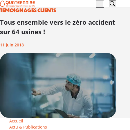
TÉMOIGNAGES CLIENTS
Aller à la
Aller au
navigation
contenu
Tous ensemble vers le zéro accident
sur 64 usines !
11 juin 2018
Accueil
Actu & Publications