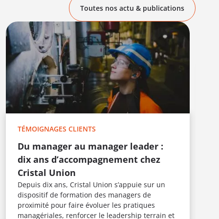
Toutes nos actu & publications
T
E
L
c
TÉMOIGNAGES CLIENTS
F
i
Du manager au manager leader :
t
dix ans d’accompagnement chez
s
Cristal Union
m
Depuis dix ans, Cristal Union s’appuie sur un
u
dispositif de formation des managers de
proximité pour faire évoluer les pratiques
managériales, renforcer le leadership terrain et