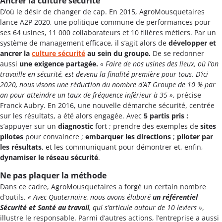
Ancrer la culture sécurité
D’où le désir de changer de cap. En 2015, AgroMousquetaires
lance A2P 2020, une politique commune de performances pour
ses 64 usines, 11 000 collaborateurs et 10 filières métiers. Par un
système de management efficace, il s’agit alors de
développer et
ancrer la
culture sécurité
au sein du groupe.
De se redonner
aussi
une exigence partagée.
« Faire de nos usines des lieux, où l’on
travaille en sécurité, est devenu la finalité première pour tous. D’ici
2020, nous visons une réduction du nombre d’AT Groupe de 10 % par
an pour atteindre un taux de fréquence inférieur à 35 »
, précise
Franck Aubry. En 2016, une nouvelle démarche sécurité, centrée
sur les résultats, a été alors engagée. Avec
5 partis pris :
s’appuyer sur un
diagnostic
fort ; prendre des exemples de
sites
pilotes
pour convaincre ;
embarquer les directions
;
piloter par
les résultats
, et les communiquant pour démontrer et, enfin,
dynamiser le réseau sécurité
.
Ne pas plaquer la méthode
Dans ce cadre, AgroMousquetaires a forgé un certain nombre
d’outils.
« Avec Quaternaire, nous avons élaboré
un référentiel
Sécurité et Santé au travail
, qui s’articule autour de 10 leviers »
,
illustre le responsable. Parmi d’autres actions, l’entreprise a aussi