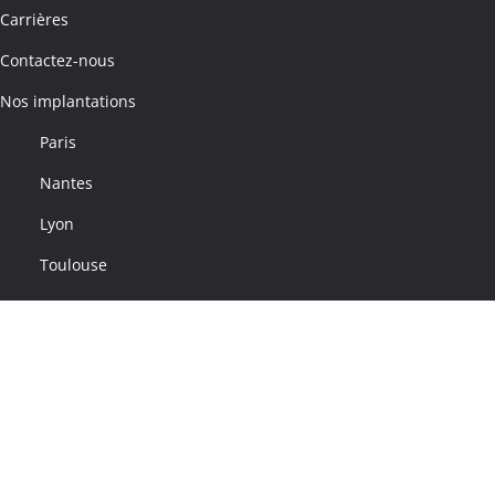
Carrières
Contactez-nous
Nos implantations
Paris
Nantes
Lyon
Toulouse
Labels & certifications
© 2026 - Quaternaire
Mentions légales
Politique de confidentialité