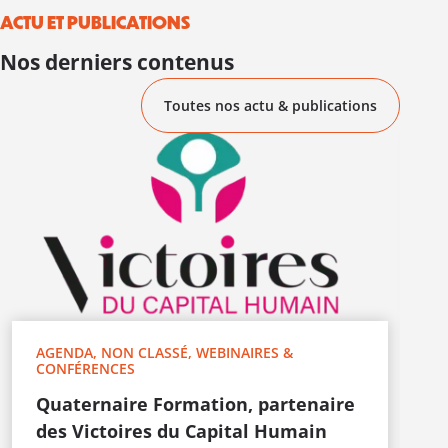
ACTU ET PUBLICATIONS
Nos derniers contenus
Toutes nos actu & publications
W
L
p
c
O
c
d
a
AGENDA, NON CLASSÉ, WEBINAIRES &
H
CONFÉRENCES
Q
Quaternaire Formation, partenaire
des Victoires du Capital Humain