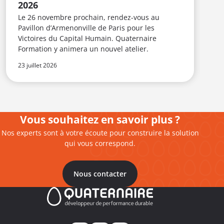
2026
Le 26 novembre prochain, rendez-vous au
Pavillon d’Armenonville de Paris pour les
Victoires du Capital Humain. Quaternaire
Formation y animera un nouvel atelier.
23 juillet 2026
8 
Vous souhaitez en savoir plus ?
Nos experts sont à votre écoute pour construire la solution
qui vous correspond.
Nous contacter